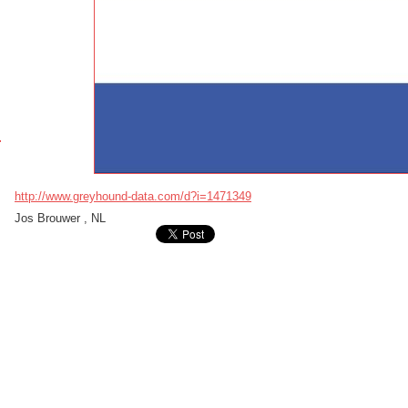
http://www.greyhound-data.com/d?i=1471349
Jos Brouwer , NL